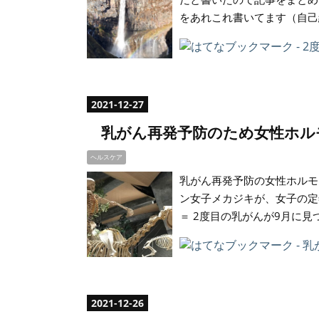
をあれこれ書いてます（自己紹
2021
-
12
-
27
乳がん再発予防のため女性ホル
ヘルスケア
乳がん再発予防の女性ホルモ
ン女子メカジキが、女子の定
＝ 2度目の乳がんが9月に見
2021
-
12
-
26