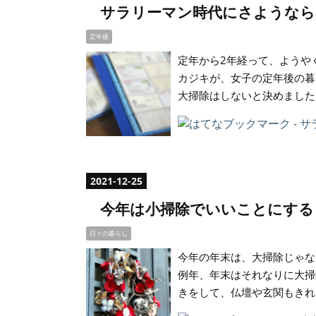
サラリーマン時代にさようなら
定年後
定年から2年経って、ようや
カジキが、女子の定年後の暮
大掃除はしないと決めました
2021
-
12
-
25
今年は小掃除でいいことにする
日々の暮らし
今年の年末は、大掃除じゃな
例年、年末はそれなりに大掃
きをして、仏壇や玄関もきれ