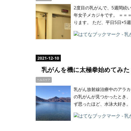
2度目の乳がんで、5週間続
年女子メカジキです。 ＝＝
ります。 ただ、平日5日×5
2021
-
12
-
10
乳がんを機に太極拳始めてみた
ヘルスケア
乳がん放射線治療中のアラカ
の乳がんが見つかったとき、
ず思ったほど、水泳大好き。