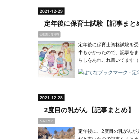
2021
-
12
-
29
定年後に保育士試験【記事まと
幼稚園に再就職
定年後に保育士資格試験を受
半もかかったので、記事をま
らしをあれこれ書いてます（
2021
-
12
-
28
2度目の乳がん【記事まとめ】
ヘルスケア
定年後に、2度目の乳がんが
だと書いたので記事をまとめ