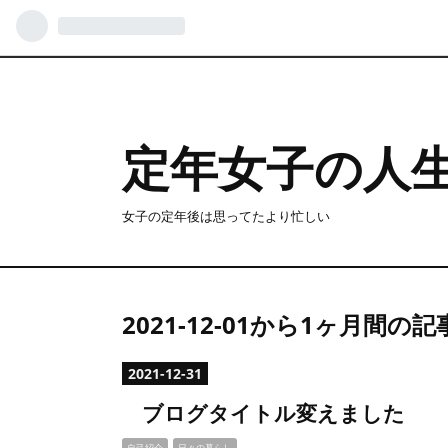
定年女子の人
女子の定年後は思ってたより忙しい
2021-12-01から1ヶ月間の
2021
-
12
-
31
ブログタイトル変えました
自己紹介
日々の暮らし