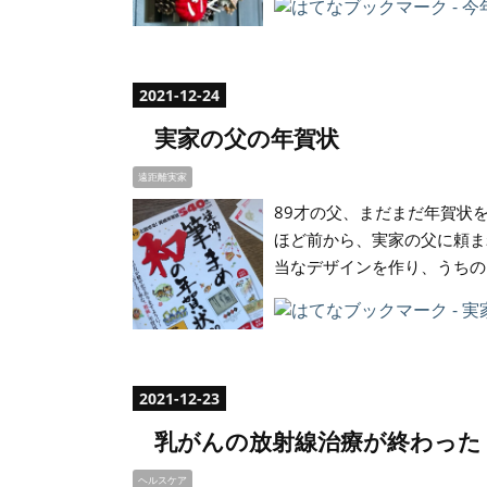
2021
-
12
-
24
実家の父の年賀状
遠距離実家
89才の父、まだまだ年賀状を
ほど前から、実家の父に頼ま
当なデザインを作り、うちの
2021
-
12
-
23
乳がんの放射線治療が終わった
ヘルスケア